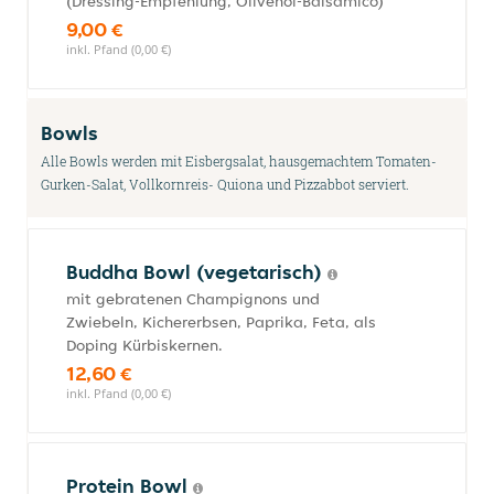
(Dressing-Empfehlung, Olivenöl-Balsamico)
9,00 €
inkl. Pfand (0,00 €)
Bowls
Alle Bowls werden mit Eisbergsalat, hausgemachtem Tomaten-
Gurken-Salat, Vollkornreis- Quiona und Pizzabbot serviert.
Buddha Bowl (vegetarisch)
mit gebratenen Champignons und
Zwiebeln, Kichererbsen, Paprika, Feta, als
Doping Kürbiskernen.
12,60 €
inkl. Pfand (0,00 €)
Protein Bowl