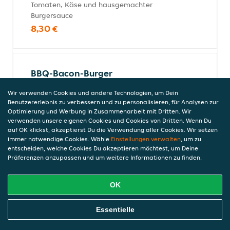
Tomaten, Käse und hausgemachter
Burgersauce
8,30 €
BBQ-Bacon-Burger
mit Frisch gebratenem Rindfleisch,
Wir verwenden Cookies und andere Technologien, um Dein
gebratenen Zwiebeln, Bacon,
Benutzererlebnis zu verbessern und zu personalisieren, für Analysen zur
Barbecuesauce, Salat, Tomaten, Käse und
Optimierung und Werbung in Zusammenarbeit mit Dritten. Wir
hausgemachter Burgersauce
verwenden unsere eigenen Cookies und Cookies von Dritten. Wenn Du
8,40 €
auf OK klickst, akzeptierst Du die Verwendung aller Cookies. Wir setzen
immer notwendige Cookies. Wähle
Einstellungen verwalten
, um zu
entscheiden, welche Cookies Du akzeptieren möchtest, um Deine
Präferenzen anzupassen und um weitere Informationen zu finden.
Pulled Chicken Burger
OK
mit Zartem Pulled Chicken, Gewürzgurken,
hausgemachter Coleslawsalat und
Online Essen Bestellen
Burgersauce.
Essentielle
8,40 €